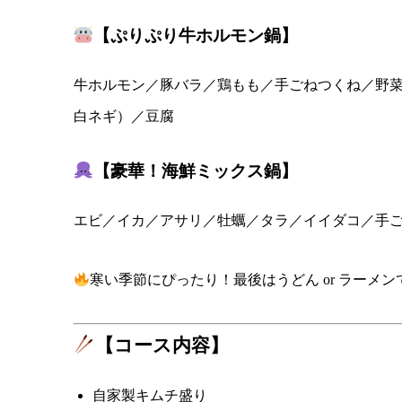
【ぷりぷり牛ホルモン鍋】
牛ホルモン／豚バラ／鶏もも／手ごねつくね／野
白ネギ）／豆腐
【豪華！海鮮ミックス鍋】
エビ／イカ／アサリ／牡蠣／タラ／イイダコ／手
寒い季節にぴったり！最後はうどん or ラーメ
【コース内容】
自家製キムチ盛り