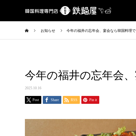
お知らせ
今年の福井の忘年会、宴会なら韓国料理で
今年の福井の忘年会、
2025.10.16
Post
Share
RSS
Pin it