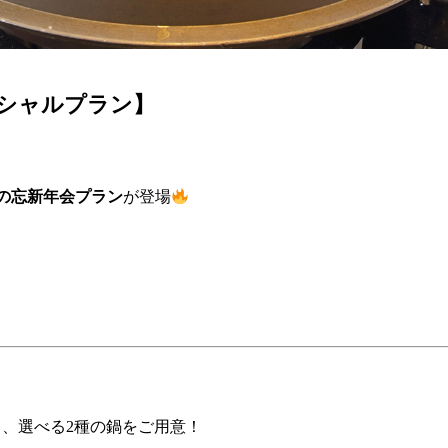
シャルプラン】
の忘新年会プラン
が登場
、
！
、選べる2種の鍋をご用意！