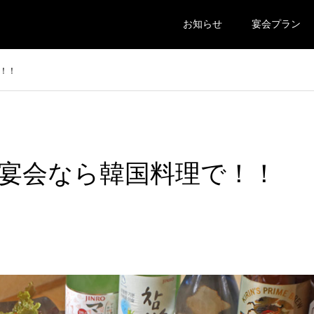
お知らせ
宴会プラン
！！
宴会なら韓国料理で！！