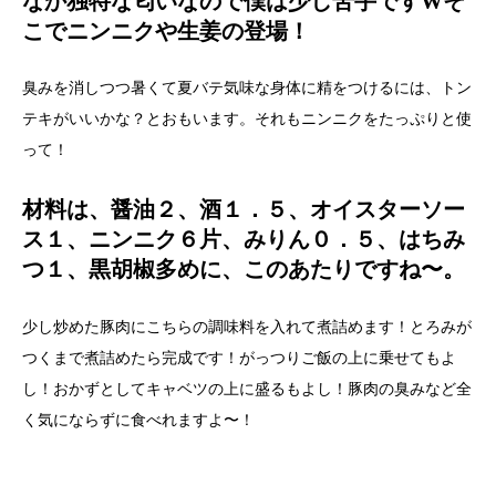
なか独特な匂いなので僕は少し苦手ですWそ
こでニンニクや生姜の登場！
臭みを消しつつ暑くて夏バテ気味な身体に精をつけるには、トン
テキがいいかな？とおもいます。それもニンニクをたっぷりと使
って！
材料は、醤油２、酒１．５、オイスターソー
ス１、ニンニク６片、みりん０．５、はちみ
つ１、黒胡椒多めに、このあたりですね〜。
少し炒めた豚肉にこちらの調味料を入れて煮詰めます！とろみが
つくまで煮詰めたら完成です！がっつりご飯の上に乗せてもよ
し！おかずとしてキャベツの上に盛るもよし！豚肉の臭みなど全
く気にならずに食べれますよ〜！